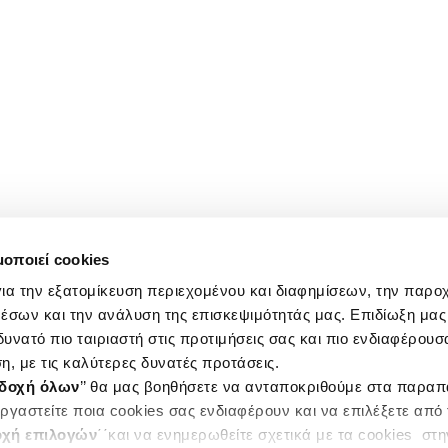
μοποιεί cookies
ια την εξατομίκευση περιεχομένου και διαφημίσεων, την παρο
έσων και την ανάλυση της επισκεψιμότητάς μας. Επιδίωξη μας 
υνατό πιο ταιριαστή στις προτιμήσεις σας και πιο ενδιαφέρουσα
η, με τις καλύτερες δυνατές προτάσεις.
δοχή όλων
’’ θα μας βοηθήσετε να ανταποκριθούμε στα παρα
ργαστείτε ποια cookies σας ενδιαφέρουν και να επιλέξετε από
χή επιλογών
΄΄και να ενημερωθείτε σχετικά με τα cookies στ