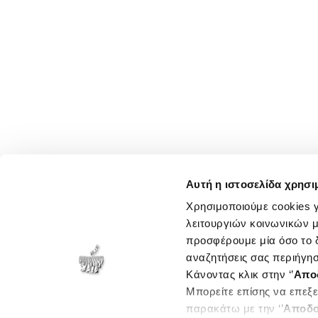
Αυτή η ιστοσελίδα χρησι
Χρησιμοποιούμε cookies γ
λειτουργιών κοινωνικών μ
προσφέρουμε μία όσο το δ
αναζητήσεις σας περιήγησ
Κάνοντας κλικ στην ‘’
Απο
Μπορείτε επίσης να επεξε
παρακάτω με την ‘’
Αποδο