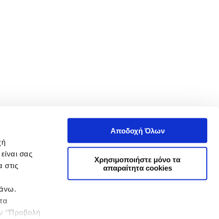
Αποδοχή Όλων
χή
είναι σας
Χρησιμοποιήστε μόνο τα
 στις
απαραίτητα cookies
πάνω.
 τα
ην ‘’Προβολή