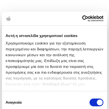
Αυτή η ιστοσελίδα χρησιμοποιεί cookies
Χρησιμοποιούμε cookies για την εξατομίκευση
περιεχομένου και διαφημίσεων, την παροχή λειτουργιών
κοινωνικών μέσων και την ανάλυση της
επισκεψιμότητάς μας. Επιδίωξη μας είναι σας
προσφέρουμε μία όσο το δυνατό πιο ταιριαστή στις
προτιμήσεις σας και πιο ενδιαφέρουσα στις αναζητήσεις
σας περιήγηση, με τις καλύτερες δυνατές προτάσεις.
Κάνοντας κλικ στην ‘’
Αποδοχή όλων
’’ θα μας
βοηθήσετε να ανταποκριθούμε στα παραπάνω.
Μπορείτε επίσης να επεξεργαστείτε ποια cookies σας
Επιλογή
ενδιαφέρουν και να επιλέξετε από τα παρακάτω με την
Αναγκαία
συγκατάθεσης
‘’
Αποδοχή επιλογών
΄΄και να ενημερωθείτε σχετικά με