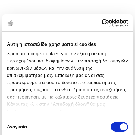
Αυτή η ιστοσελίδα χρησιμοποιεί cookies
Χρησιμοποιούμε cookies για την εξατομίκευση
περιεχομένου και διαφημίσεων, την παροχή λειτουργιών
κοινωνικών μέσων και την ανάλυση της
επισκεψιμότητάς μας. Επιδίωξη μας είναι σας
προσφέρουμε μία όσο το δυνατό πιο ταιριαστή στις
προτιμήσεις σας και πιο ενδιαφέρουσα στις αναζητήσεις
σας περιήγηση, με τις καλύτερες δυνατές προτάσεις.
Κάνοντας κλικ στην ‘’
Αποδοχή όλων
’’ θα μας
βοηθήσετε να ανταποκριθούμε στα παραπάνω.
Μπορείτε επίσης να επεξεργαστείτε ποια cookies σας
Επιλογή
ενδιαφέρουν και να επιλέξετε από τα παρακάτω με την
Αναγκαία
συγκατάθεσης
‘’
Αποδοχή επιλογών
΄΄και να ενημερωθείτε σχετικά με