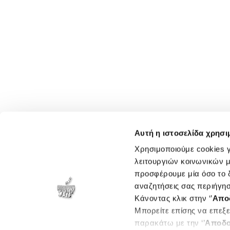
Αυτή η ιστοσελίδα χρησι
Χρησιμοποιούμε cookies γ
λειτουργιών κοινωνικών μ
προσφέρουμε μία όσο το δ
αναζητήσεις σας περιήγησ
Κάνοντας κλικ στην ‘’
Απο
Μπορείτε επίσης να επεξε
παρακάτω με την ‘’
Αποδο