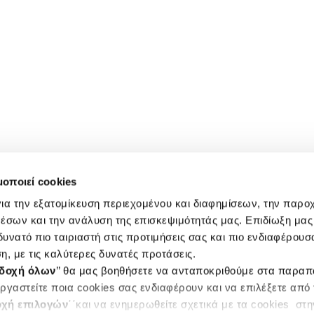
μοποιεί cookies
ια την εξατομίκευση περιεχομένου και διαφημίσεων, την παρο
έσων και την ανάλυση της επισκεψιμότητάς μας. Επιδίωξη μας 
υνατό πιο ταιριαστή στις προτιμήσεις σας και πιο ενδιαφέρουσα
η, με τις καλύτερες δυνατές προτάσεις.
δοχή όλων
’’ θα μας βοηθήσετε να ανταποκριθούμε στα παρα
ργαστείτε ποια cookies σας ενδιαφέρουν και να επιλέξετε από
χή επιλογών
΄΄και να ενημερωθείτε σχετικά με τα cookies στ