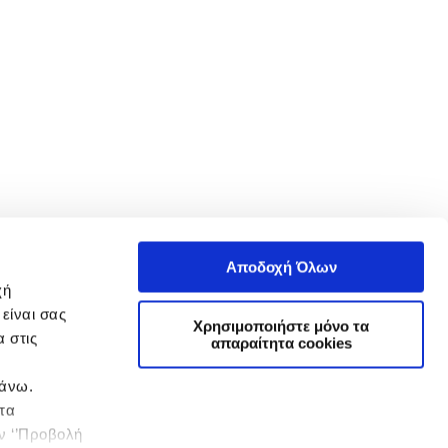
Αποδοχή Όλων
χή
είναι σας
Χρησιμοποιήστε μόνο τα
 στις
απαραίτητα cookies
πάνω.
 τα
ην ‘’Προβολή