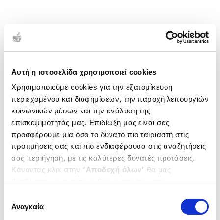
Αυτή η ιστοσελίδα χρησιμοποιεί cookies
Χρησιμοποιούμε cookies για την εξατομίκευση
περιεχομένου και διαφημίσεων, την παροχή λειτουργιών
κοινωνικών μέσων και την ανάλυση της
επισκεψιμότητάς μας. Επιδίωξη μας είναι σας
προσφέρουμε μία όσο το δυνατό πιο ταιριαστή στις
προτιμήσεις σας και πιο ενδιαφέρουσα στις αναζητήσεις
σας περιήγηση, με τις καλύτερες δυνατές προτάσεις.
Κάνοντας κλικ στην ‘’
Αποδοχή όλων
’’ θα μας
βοηθήσετε να ανταποκριθούμε στα παραπάνω.
Μπορείτε επίσης να επεξεργαστείτε ποια cookies σας
Επιλογή
ενδιαφέρουν και να επιλέξετε από τα παρακάτω με την
Αναγκαία
συγκατάθεσης
‘’
Αποδοχή επιλογών
΄΄και να ενημερωθείτε σχετικά με