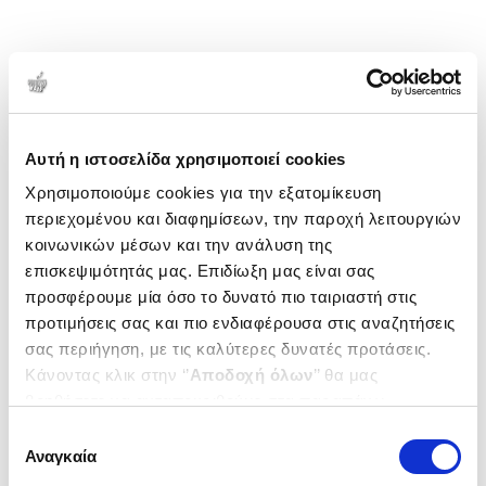
Αυτή η ιστοσελίδα χρησιμοποιεί cookies
Χρησιμοποιούμε cookies για την εξατομίκευση
περιεχομένου και διαφημίσεων, την παροχή λειτουργιών
κοινωνικών μέσων και την ανάλυση της
επισκεψιμότητάς μας. Επιδίωξη μας είναι σας
προσφέρουμε μία όσο το δυνατό πιο ταιριαστή στις
προτιμήσεις σας και πιο ενδιαφέρουσα στις αναζητήσεις
σας περιήγηση, με τις καλύτερες δυνατές προτάσεις.
Κάνοντας κλικ στην ‘’
Αποδοχή όλων
’’ θα μας
βοηθήσετε να ανταποκριθούμε στα παραπάνω.
Μπορείτε επίσης να επεξεργαστείτε ποια cookies σας
Επιλογή
ενδιαφέρουν και να επιλέξετε από τα παρακάτω με την
Αναγκαία
συγκατάθεσης
‘’
Αποδοχή επιλογών
΄΄και να ενημερωθείτε σχετικά με