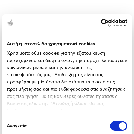
Αυτή η ιστοσελίδα χρησιμοποιεί cookies
Χρησιμοποιούμε cookies για την εξατομίκευση
περιεχομένου και διαφημίσεων, την παροχή λειτουργιών
κοινωνικών μέσων και την ανάλυση της
επισκεψιμότητάς μας. Επιδίωξη μας είναι σας
προσφέρουμε μία όσο το δυνατό πιο ταιριαστή στις
προτιμήσεις σας και πιο ενδιαφέρουσα στις αναζητήσεις
σας περιήγηση, με τις καλύτερες δυνατές προτάσεις.
Κάνοντας κλικ στην ‘’
Αποδοχή όλων
’’ θα μας
βοηθήσετε να ανταποκριθούμε στα παραπάνω.
Μπορείτε επίσης να επεξεργαστείτε ποια cookies σας
Επιλογή
ενδιαφέρουν και να επιλέξετε από τα παρακάτω με την
Αναγκαία
συγκατάθεσης
‘’
Αποδοχή επιλογών
΄΄και να ενημερωθείτε σχετικά με