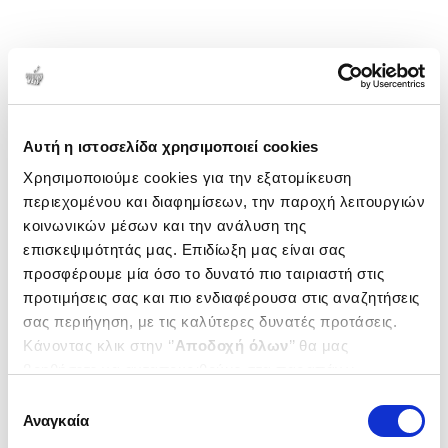
Αυτή η ιστοσελίδα χρησιμοποιεί cookies
Χρησιμοποιούμε cookies για την εξατομίκευση
περιεχομένου και διαφημίσεων, την παροχή λειτουργιών
κοινωνικών μέσων και την ανάλυση της
επισκεψιμότητάς μας. Επιδίωξη μας είναι σας
προσφέρουμε μία όσο το δυνατό πιο ταιριαστή στις
προτιμήσεις σας και πιο ενδιαφέρουσα στις αναζητήσεις
σας περιήγηση, με τις καλύτερες δυνατές προτάσεις.
Κάνοντας κλικ στην ‘’
Αποδοχή όλων
’’ θα μας
βοηθήσετε να ανταποκριθούμε στα παραπάνω.
Μπορείτε επίσης να επεξεργαστείτε ποια cookies σας
Επιλογή
ενδιαφέρουν και να επιλέξετε από τα παρακάτω με την
Αναγκαία
συγκατάθεσης
‘’
Αποδοχή επιλογών
΄΄και να ενημερωθείτε σχετικά με