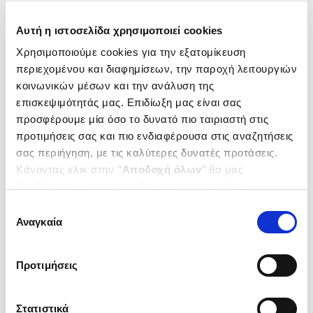
Αυτή η ιστοσελίδα χρησιμοποιεί cookies
Χρησιμοποιούμε cookies για την εξατομίκευση
περιεχομένου και διαφημίσεων, την παροχή λειτουργιών
κοινωνικών μέσων και την ανάλυση της
επισκεψιμότητάς μας. Επιδίωξη μας είναι σας
προσφέρουμε μία όσο το δυνατό πιο ταιριαστή στις
προτιμήσεις σας και πιο ενδιαφέρουσα στις αναζητήσεις
σας περιήγηση, με τις καλύτερες δυνατές προτάσεις.
Κάνοντας κλικ στην ‘’
Αποδοχή όλων
’’ θα μας
βοηθήσετε να ανταποκριθούμε στα παραπάνω.
Μπορείτε επίσης να επεξεργαστείτε ποια cookies σας
Επιλογή
ενδιαφέρουν και να επιλέξετε από τα παρακάτω με την
Αναγκαία
συγκατάθεσης
‘’
Αποδοχή επιλογών
΄΄και να ενημερωθείτε σχετικά με
τα cookies στην ‘’Προβολή λεπτομερειών’’.
Προτιμήσεις
Στατιστικά