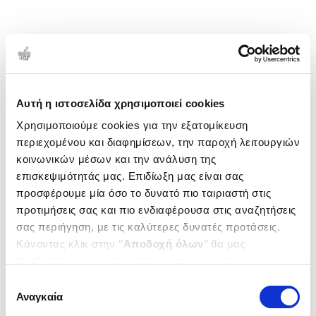
Αυτή η ιστοσελίδα χρησιμοποιεί cookies
Χρησιμοποιούμε cookies για την εξατομίκευση
περιεχομένου και διαφημίσεων, την παροχή λειτουργιών
κοινωνικών μέσων και την ανάλυση της
επισκεψιμότητάς μας. Επιδίωξη μας είναι σας
προσφέρουμε μία όσο το δυνατό πιο ταιριαστή στις
προτιμήσεις σας και πιο ενδιαφέρουσα στις αναζητήσεις
σας περιήγηση, με τις καλύτερες δυνατές προτάσεις.
Κάνοντας κλικ στην ‘’
Αποδοχή όλων
’’ θα μας
βοηθήσετε να ανταποκριθούμε στα παραπάνω.
Μπορείτε επίσης να επεξεργαστείτε ποια cookies σας
Επιλογή
ενδιαφέρουν και να επιλέξετε από τα παρακάτω με την
Αναγκαία
συγκατάθεσης
‘’
Αποδοχή επιλογών
΄΄και να ενημερωθείτε σχετικά με