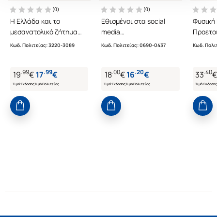
(
0
)
(
0
)
Η Ελλάδα και το
Εθισμένοι στα social
Φυσική 
μεσανατολικό ζήτημα
media
Προετο
1945-1981
Οδηγός επιβίωσης γαι
επανάλ
Κωδ. Πολιτείας
:
3220-3089
Κωδ. Πολιτείας
:
0690-0437
Κωδ. Πολι
μικρούς και μεγάλους
.
99
.
99
.
00
.
20
.
40
19
€
17
€
18
€
16
€
33
€
Τιμή Έκδοσης
Τιμή Πολιτείας
Τιμή Έκδοσης
Τιμή Πολιτείας
Τιμή Έκδοσης