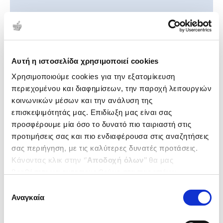
Τον Συγγραφέα/Δημιουργό προτείνουν οι:
Αυτή η ιστοσελίδα χρησιμοποιεί cookies
Χρησιμοποιούμε cookies για την εξατομίκευση
περιεχομένου και διαφημίσεων, την παροχή λειτουργιών
κοινωνικών μέσων και την ανάλυση της
επισκεψιμότητάς μας. Επιδίωξη μας είναι σας
προσφέρουμε μία όσο το δυνατό πιο ταιριαστή στις
προτιμήσεις σας και πιο ενδιαφέρουσα στις αναζητήσεις
σας περιήγηση, με τις καλύτερες δυνατές προτάσεις.
Κάνοντας κλικ στην ‘’
Αποδοχή όλων
’’ θα μας
βοηθήσετε να ανταποκριθούμε στα παραπάνω.
Μπορείτε επίσης να επεξεργαστείτε ποια cookies σας
Επιλογή
ενδιαφέρουν και να επιλέξετε από τα παρακάτω με την
Αναγκαία
συγκατάθεσης
Σχετικά Προϊόντα
‘’
Αποδοχή επιλογών
΄΄και να ενημερωθείτε σχετικά με
τα cookies στην ‘’Προβολή λεπτομερειών’’.