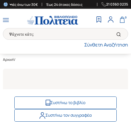
|
|
21 0360 0235
α αγορές άνω των 30€
Έως 24 άτοκες δόσεις
Δωρεάν Μεταφορικά
0
Σύνθετη Αναζήτηση
Αρχική
/
Συστήνω το βιβλίο
Συστήνω τον συγγραφέα