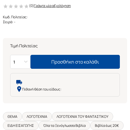
(
0
)
Γράψτε μία αξιολόγηση
Κωδ. Πολιτείας
:
Σειρά
:
-
Τιμή Πολιτείας
Προσθήκη στο καλάθι
1
Πιθανή θέση του είδους:
ΘΕΜΑ
ΛΟΓΟΤΕΧΝΙΑ
ΛΟΓΟΤΕΧΝΙΑ ΤΟΥ ΦΑΝΤΑΣΤΙΚΟΥ
ΕΙΔΗ ΕΙΣΑΓΩΓΗΣ
Όλα τα Ξενόγλωσσα Βιβλία
Βιβλία έως 20€