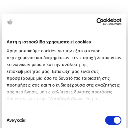
Αυτή η ιστοσελίδα χρησιμοποιεί cookies
Χρησιμοποιούμε cookies για την εξατομίκευση
περιεχομένου και διαφημίσεων, την παροχή λειτουργιών
κοινωνικών μέσων και την ανάλυση της
επισκεψιμότητάς μας. Επιδίωξη μας είναι σας
προσφέρουμε μία όσο το δυνατό πιο ταιριαστή στις
προτιμήσεις σας και πιο ενδιαφέρουσα στις αναζητήσεις
σας περιήγηση, με τις καλύτερες δυνατές προτάσεις.
Κάνοντας κλικ στην ‘’
Αποδοχή όλων
’’ θα μας
βοηθήσετε να ανταποκριθούμε στα παραπάνω.
Μπορείτε επίσης να επεξεργαστείτε ποια cookies σας
Επιλογή
ενδιαφέρουν και να επιλέξετε από τα παρακάτω με την
Αναγκαία
συγκατάθεσης
‘’
Αποδοχή επιλογών
΄΄και να ενημερωθείτε σχετικά με