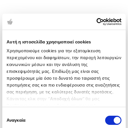
Αυτή η ιστοσελίδα χρησιμοποιεί cookies
Χρησιμοποιούμε cookies για την εξατομίκευση
περιεχομένου και διαφημίσεων, την παροχή λειτουργιών
κοινωνικών μέσων και την ανάλυση της
επισκεψιμότητάς μας. Επιδίωξη μας είναι σας
προσφέρουμε μία όσο το δυνατό πιο ταιριαστή στις
προτιμήσεις σας και πιο ενδιαφέρουσα στις αναζητήσεις
σας περιήγηση, με τις καλύτερες δυνατές προτάσεις.
Κάνοντας κλικ στην ‘’
Αποδοχή όλων
’’ θα μας
βοηθήσετε να ανταποκριθούμε στα παραπάνω.
Μπορείτε επίσης να επεξεργαστείτε ποια cookies σας
Επιλογή
ενδιαφέρουν και να επιλέξετε από τα παρακάτω με την
Αναγκαία
συγκατάθεσης
‘’
Αποδοχή επιλογών
΄΄και να ενημερωθείτε σχετικά με