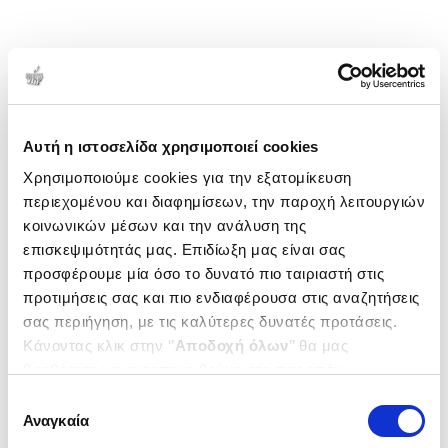
Αυτή η ιστοσελίδα χρησιμοποιεί cookies
Χρησιμοποιούμε cookies για την εξατομίκευση
περιεχομένου και διαφημίσεων, την παροχή λειτουργιών
κοινωνικών μέσων και την ανάλυση της
επισκεψιμότητάς μας. Επιδίωξη μας είναι σας
προσφέρουμε μία όσο το δυνατό πιο ταιριαστή στις
προτιμήσεις σας και πιο ενδιαφέρουσα στις αναζητήσεις
σας περιήγηση, με τις καλύτερες δυνατές προτάσεις.
Κάνοντας κλικ στην ‘’
Αποδοχή όλων
’’ θα μας
βοηθήσετε να ανταποκριθούμε στα παραπάνω.
Μπορείτε επίσης να επεξεργαστείτε ποια cookies σας
Επιλογή
ενδιαφέρουν και να επιλέξετε από τα παρακάτω με την
Αναγκαία
συγκατάθεσης
‘’
Αποδοχή επιλογών
΄΄και να ενημερωθείτε σχετικά με