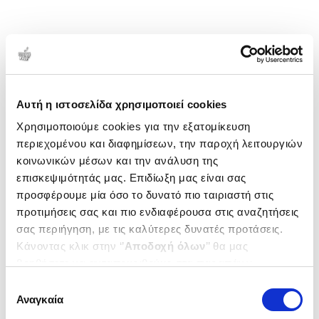
Αυτή η ιστοσελίδα χρησιμοποιεί cookies
Χρησιμοποιούμε cookies για την εξατομίκευση
περιεχομένου και διαφημίσεων, την παροχή λειτουργιών
κοινωνικών μέσων και την ανάλυση της
επισκεψιμότητάς μας. Επιδίωξη μας είναι σας
προσφέρουμε μία όσο το δυνατό πιο ταιριαστή στις
προτιμήσεις σας και πιο ενδιαφέρουσα στις αναζητήσεις
σας περιήγηση, με τις καλύτερες δυνατές προτάσεις.
Κάνοντας κλικ στην ‘’
Αποδοχή όλων
’’ θα μας
βοηθήσετε να ανταποκριθούμε στα παραπάνω.
Μπορείτε επίσης να επεξεργαστείτε ποια cookies σας
Επιλογή
ενδιαφέρουν και να επιλέξετε από τα παρακάτω με την
Αναγκαία
συγκατάθεσης
‘’
Αποδοχή επιλογών
΄΄και να ενημερωθείτε σχετικά με