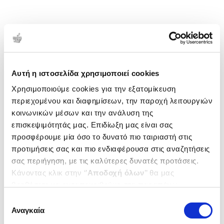
Αυτή η ιστοσελίδα χρησιμοποιεί cookies
Χρησιμοποιούμε cookies για την εξατομίκευση
περιεχομένου και διαφημίσεων, την παροχή λειτουργιών
κοινωνικών μέσων και την ανάλυση της
επισκεψιμότητάς μας. Επιδίωξη μας είναι σας
προσφέρουμε μία όσο το δυνατό πιο ταιριαστή στις
προτιμήσεις σας και πιο ενδιαφέρουσα στις αναζητήσεις
σας περιήγηση, με τις καλύτερες δυνατές προτάσεις.
Κάνοντας κλικ στην ‘’
Αποδοχή όλων
’’ θα μας
βοηθήσετε να ανταποκριθούμε στα παραπάνω.
Μπορείτε επίσης να επεξεργαστείτε ποια cookies σας
Επιλογή
ενδιαφέρουν και να επιλέξετε από τα παρακάτω με την
Αναγκαία
συγκατάθεσης
‘’
Αποδοχή επιλογών
΄΄και να ενημερωθείτε σχετικά με