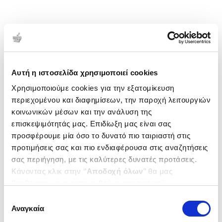
Αυτή η ιστοσελίδα χρησιμοποιεί cookies
Χρησιμοποιούμε cookies για την εξατομίκευση
περιεχομένου και διαφημίσεων, την παροχή λειτουργιών
κοινωνικών μέσων και την ανάλυση της
επισκεψιμότητάς μας. Επιδίωξη μας είναι σας
προσφέρουμε μία όσο το δυνατό πιο ταιριαστή στις
προτιμήσεις σας και πιο ενδιαφέρουσα στις αναζητήσεις
σας περιήγηση, με τις καλύτερες δυνατές προτάσεις.
Κάνοντας κλικ στην ‘’
Αποδοχή όλων
’’ θα μας
βοηθήσετε να ανταποκριθούμε στα παραπάνω.
Μπορείτε επίσης να επεξεργαστείτε ποια cookies σας
Επιλογή
ενδιαφέρουν και να επιλέξετε από τα παρακάτω με την
Αναγκαία
συγκατάθεσης
‘’
Αποδοχή επιλογών
΄΄και να ενημερωθείτε σχετικά με