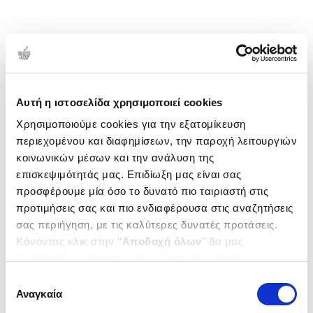
Αυτή η ιστοσελίδα χρησιμοποιεί cookies
Χρησιμοποιούμε cookies για την εξατομίκευση
περιεχομένου και διαφημίσεων, την παροχή λειτουργιών
κοινωνικών μέσων και την ανάλυση της
επισκεψιμότητάς μας. Επιδίωξη μας είναι σας
προσφέρουμε μία όσο το δυνατό πιο ταιριαστή στις
προτιμήσεις σας και πιο ενδιαφέρουσα στις αναζητήσεις
σας περιήγηση, με τις καλύτερες δυνατές προτάσεις.
Κάνοντας κλικ στην ‘’
Αποδοχή όλων
’’ θα μας
βοηθήσετε να ανταποκριθούμε στα παραπάνω.
Μπορείτε επίσης να επεξεργαστείτε ποια cookies σας
Επιλογή
ενδιαφέρουν και να επιλέξετε από τα παρακάτω με την
Αναγκαία
συγκατάθεσης
‘’
Αποδοχή επιλογών
΄΄και να ενημερωθείτε σχετικά με