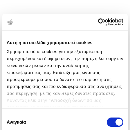
Αυτή η ιστοσελίδα χρησιμοποιεί cookies
Χρησιμοποιούμε cookies για την εξατομίκευση
περιεχομένου και διαφημίσεων, την παροχή λειτουργιών
κοινωνικών μέσων και την ανάλυση της
επισκεψιμότητάς μας. Επιδίωξη μας είναι σας
προσφέρουμε μία όσο το δυνατό πιο ταιριαστή στις
προτιμήσεις σας και πιο ενδιαφέρουσα στις αναζητήσεις
σας περιήγηση, με τις καλύτερες δυνατές προτάσεις.
Κάνοντας κλικ στην ‘’
Αποδοχή όλων
’’ θα μας
βοηθήσετε να ανταποκριθούμε στα παραπάνω.
Μπορείτε επίσης να επεξεργαστείτε ποια cookies σας
Επιλογή
ενδιαφέρουν και να επιλέξετε από τα παρακάτω με την
Αναγκαία
συγκατάθεσης
‘’
Αποδοχή επιλογών
΄΄και να ενημερωθείτε σχετικά με