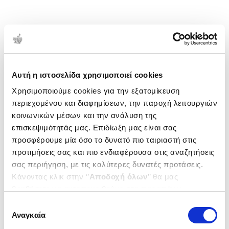
Αυτή η ιστοσελίδα χρησιμοποιεί cookies
Χρησιμοποιούμε cookies για την εξατομίκευση
περιεχομένου και διαφημίσεων, την παροχή λειτουργιών
κοινωνικών μέσων και την ανάλυση της
επισκεψιμότητάς μας. Επιδίωξη μας είναι σας
προσφέρουμε μία όσο το δυνατό πιο ταιριαστή στις
προτιμήσεις σας και πιο ενδιαφέρουσα στις αναζητήσεις
σας περιήγηση, με τις καλύτερες δυνατές προτάσεις.
Κάνοντας κλικ στην ‘’
Αποδοχή όλων
’’ θα μας
βοηθήσετε να ανταποκριθούμε στα παραπάνω.
Μπορείτε επίσης να επεξεργαστείτε ποια cookies σας
Επιλογή
ενδιαφέρουν και να επιλέξετε από τα παρακάτω με την
Αναγκαία
συγκατάθεσης
‘’
Αποδοχή επιλογών
΄΄και να ενημερωθείτε σχετικά με