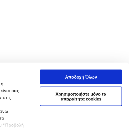
Αποδοχή Όλων
χή
είναι σας
Χρησιμοποιήστε μόνο τα
 στις
απαραίτητα cookies
πάνω.
 τα
ην ‘’Προβολή