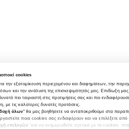
μοποιεί cookies
ια την εξατομίκευση περιεχομένου και διαφημίσεων, την παρο
έσων και την ανάλυση της επισκεψιμότητάς μας. Επιδίωξη μας 
υνατό πιο ταιριαστή στις προτιμήσεις σας και πιο ενδιαφέρουσα
η, με τις καλύτερες δυνατές προτάσεις.
δοχή όλων
’’ θα μας βοηθήσετε να ανταποκριθούμε στα παρα
ργαστείτε ποια cookies σας ενδιαφέρουν και να επιλέξετε από
χή επιλογών
΄΄και να ενημερωθείτε σχετικά με τα cookies στ