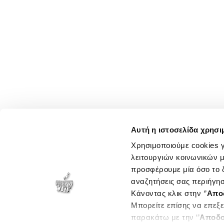
Αυτή η ιστοσελίδα χρησι
Χρησιμοποιούμε cookies γ
λειτουργιών κοινωνικών μ
προσφέρουμε μία όσο το δ
αναζητήσεις σας περιήγησ
Κάνοντας κλικ στην ‘’
Απο
Μπορείτε επίσης να επεξε
παρακάτω με την ‘’
Αποδο