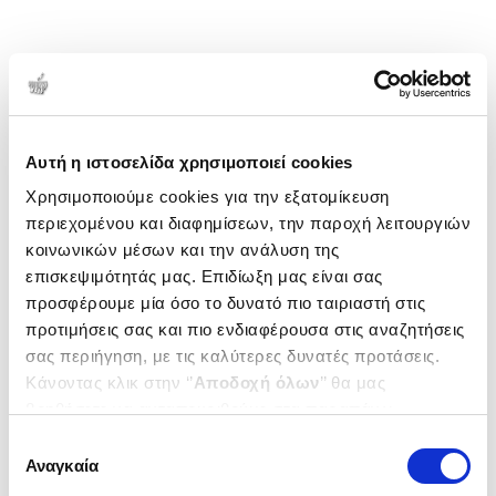
Αυτή η ιστοσελίδα χρησιμοποιεί cookies
Χρησιμοποιούμε cookies για την εξατομίκευση
περιεχομένου και διαφημίσεων, την παροχή λειτουργιών
κοινωνικών μέσων και την ανάλυση της
επισκεψιμότητάς μας. Επιδίωξη μας είναι σας
προσφέρουμε μία όσο το δυνατό πιο ταιριαστή στις
προτιμήσεις σας και πιο ενδιαφέρουσα στις αναζητήσεις
σας περιήγηση, με τις καλύτερες δυνατές προτάσεις.
Κάνοντας κλικ στην ‘’
Αποδοχή όλων
’’ θα μας
βοηθήσετε να ανταποκριθούμε στα παραπάνω.
Μπορείτε επίσης να επεξεργαστείτε ποια cookies σας
Επιλογή
ενδιαφέρουν και να επιλέξετε από τα παρακάτω με την
Αναγκαία
συγκατάθεσης
‘’
Αποδοχή επιλογών
΄΄και να ενημερωθείτε σχετικά με