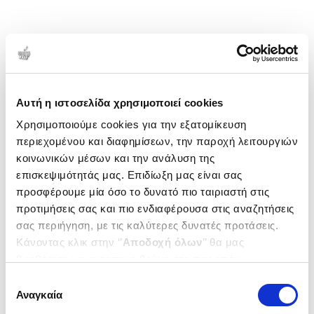
Αυτή η ιστοσελίδα χρησιμοποιεί cookies
Χρησιμοποιούμε cookies για την εξατομίκευση
περιεχομένου και διαφημίσεων, την παροχή λειτουργιών
κοινωνικών μέσων και την ανάλυση της
επισκεψιμότητάς μας. Επιδίωξη μας είναι σας
προσφέρουμε μία όσο το δυνατό πιο ταιριαστή στις
προτιμήσεις σας και πιο ενδιαφέρουσα στις αναζητήσεις
σας περιήγηση, με τις καλύτερες δυνατές προτάσεις.
Κάνοντας κλικ στην ‘’
Αποδοχή όλων
’’ θα μας
βοηθήσετε να ανταποκριθούμε στα παραπάνω.
Μπορείτε επίσης να επεξεργαστείτε ποια cookies σας
Επιλογή
ενδιαφέρουν και να επιλέξετε από τα παρακάτω με την
Αναγκαία
συγκατάθεσης
‘’
Αποδοχή επιλογών
΄΄και να ενημερωθείτε σχετικά με