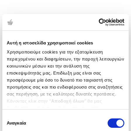
Αυτή η ιστοσελίδα χρησιμοποιεί cookies
Χρησιμοποιούμε cookies για την εξατομίκευση
περιεχομένου και διαφημίσεων, την παροχή λειτουργιών
κοινωνικών μέσων και την ανάλυση της
επισκεψιμότητάς μας. Επιδίωξη μας είναι σας
προσφέρουμε μία όσο το δυνατό πιο ταιριαστή στις
προτιμήσεις σας και πιο ενδιαφέρουσα στις αναζητήσεις
σας περιήγηση, με τις καλύτερες δυνατές προτάσεις.
Κάνοντας κλικ στην ‘’
Αποδοχή όλων
’’ θα μας
βοηθήσετε να ανταποκριθούμε στα παραπάνω.
Μπορείτε επίσης να επεξεργαστείτε ποια cookies σας
Επιλογή
ενδιαφέρουν και να επιλέξετε από τα παρακάτω με την
Αναγκαία
συγκατάθεσης
‘’
Αποδοχή επιλογών
΄΄και να ενημερωθείτε σχετικά με