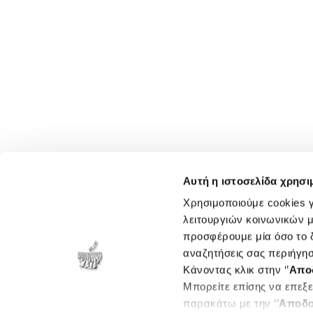
Αυτή η ιστοσελίδα χρησι
Χρησιμοποιούμε cookies γ
λειτουργιών κοινωνικών μ
προσφέρουμε μία όσο το δ
αναζητήσεις σας περιήγησ
Κάνοντας κλικ στην ‘’
Απο
Μπορείτε επίσης να επεξε
παρακάτω με την ‘’
Αποδο