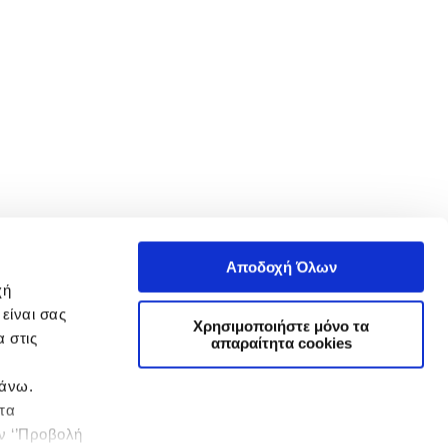
Αποδοχή Όλων
χή
είναι σας
Χρησιμοποιήστε μόνο τα
 στις
απαραίτητα cookies
πάνω.
 τα
ην ‘’Προβολή