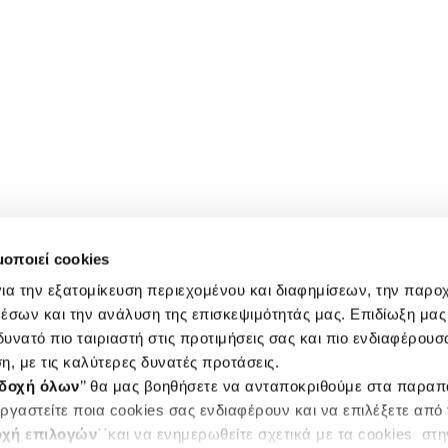
μοποιεί cookies
ια την εξατομίκευση περιεχομένου και διαφημίσεων, την παρο
έσων και την ανάλυση της επισκεψιμότητάς μας. Επιδίωξη μας 
υνατό πιο ταιριαστή στις προτιμήσεις σας και πιο ενδιαφέρουσα
η, με τις καλύτερες δυνατές προτάσεις.
δοχή όλων
’’ θα μας βοηθήσετε να ανταποκριθούμε στα παρα
ργαστείτε ποια cookies σας ενδιαφέρουν και να επιλέξετε από
χή επιλογών
΄΄και να ενημερωθείτε σχετικά με τα cookies στ