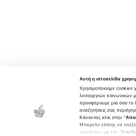
Αυτή η ιστοσελίδα χρησι
Χρησιμοποιούμε cookies γ
λειτουργιών κοινωνικών μ
προσφέρουμε μία όσο το δ
αναζητήσεις σας περιήγησ
Κάνοντας κλικ στην ‘’
Απο
Μπορείτε επίσης να επεξε
παρακάτω με την ‘’
Αποδο