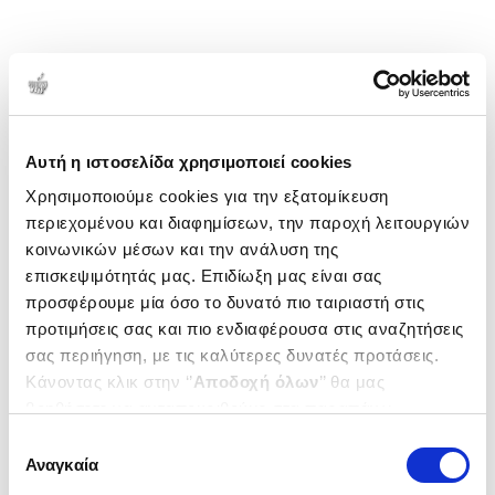
Αυτή η ιστοσελίδα χρησιμοποιεί cookies
Χρησιμοποιούμε cookies για την εξατομίκευση
περιεχομένου και διαφημίσεων, την παροχή λειτουργιών
κοινωνικών μέσων και την ανάλυση της
επισκεψιμότητάς μας. Επιδίωξη μας είναι σας
προσφέρουμε μία όσο το δυνατό πιο ταιριαστή στις
προτιμήσεις σας και πιο ενδιαφέρουσα στις αναζητήσεις
σας περιήγηση, με τις καλύτερες δυνατές προτάσεις.
Κάνοντας κλικ στην ‘’
Αποδοχή όλων
’’ θα μας
βοηθήσετε να ανταποκριθούμε στα παραπάνω.
Μπορείτε επίσης να επεξεργαστείτε ποια cookies σας
Επιλογή
ενδιαφέρουν και να επιλέξετε από τα παρακάτω με την
Αναγκαία
συγκατάθεσης
‘’
Αποδοχή επιλογών
΄΄και να ενημερωθείτε σχετικά με