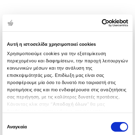
Αυτή η ιστοσελίδα χρησιμοποιεί cookies
Χρησιμοποιούμε cookies για την εξατομίκευση
περιεχομένου και διαφημίσεων, την παροχή λειτουργιών
κοινωνικών μέσων και την ανάλυση της
επισκεψιμότητάς μας. Επιδίωξη μας είναι σας
προσφέρουμε μία όσο το δυνατό πιο ταιριαστή στις
προτιμήσεις σας και πιο ενδιαφέρουσα στις αναζητήσεις
σας περιήγηση, με τις καλύτερες δυνατές προτάσεις.
Κάνοντας κλικ στην ‘’
Αποδοχή όλων
’’ θα μας
βοηθήσετε να ανταποκριθούμε στα παραπάνω.
Μπορείτε επίσης να επεξεργαστείτε ποια cookies σας
Επιλογή
ενδιαφέρουν και να επιλέξετε από τα παρακάτω με την
Αναγκαία
συγκατάθεσης
‘’
Αποδοχή επιλογών
΄΄και να ενημερωθείτε σχετικά με