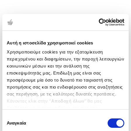
Αυτή η ιστοσελίδα χρησιμοποιεί cookies
Χρησιμοποιούμε cookies για την εξατομίκευση
περιεχομένου και διαφημίσεων, την παροχή λειτουργιών
κοινωνικών μέσων και την ανάλυση της
επισκεψιμότητάς μας. Επιδίωξη μας είναι σας
προσφέρουμε μία όσο το δυνατό πιο ταιριαστή στις
προτιμήσεις σας και πιο ενδιαφέρουσα στις αναζητήσεις
σας περιήγηση, με τις καλύτερες δυνατές προτάσεις.
Κάνοντας κλικ στην ‘’
Αποδοχή όλων
’’ θα μας
βοηθήσετε να ανταποκριθούμε στα παραπάνω.
Μπορείτε επίσης να επεξεργαστείτε ποια cookies σας
Επιλογή
ενδιαφέρουν και να επιλέξετε από τα παρακάτω με την
Αναγκαία
συγκατάθεσης
‘’
Αποδοχή επιλογών
΄΄και να ενημερωθείτε σχετικά με