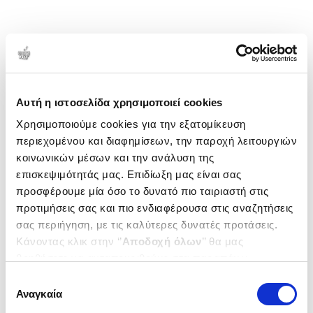
Αυτή η ιστοσελίδα χρησιμοποιεί cookies
Χρησιμοποιούμε cookies για την εξατομίκευση
περιεχομένου και διαφημίσεων, την παροχή λειτουργιών
κοινωνικών μέσων και την ανάλυση της
επισκεψιμότητάς μας. Επιδίωξη μας είναι σας
προσφέρουμε μία όσο το δυνατό πιο ταιριαστή στις
προτιμήσεις σας και πιο ενδιαφέρουσα στις αναζητήσεις
σας περιήγηση, με τις καλύτερες δυνατές προτάσεις.
Κάνοντας κλικ στην ‘’
Αποδοχή όλων
’’ θα μας
βοηθήσετε να ανταποκριθούμε στα παραπάνω.
Μπορείτε επίσης να επεξεργαστείτε ποια cookies σας
Επιλογή
ενδιαφέρουν και να επιλέξετε από τα παρακάτω με την
Αναγκαία
συγκατάθεσης
‘’
Αποδοχή επιλογών
΄΄και να ενημερωθείτε σχετικά με