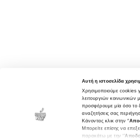
Αυτή η ιστοσελίδα χρησι
Χρησιμοποιούμε cookies γ
λειτουργιών κοινωνικών μ
προσφέρουμε μία όσο το δ
αναζητήσεις σας περιήγησ
Κάνοντας κλικ στην ‘’
Απο
Μπορείτε επίσης να επεξε
παρακάτω με την ‘’
Αποδο