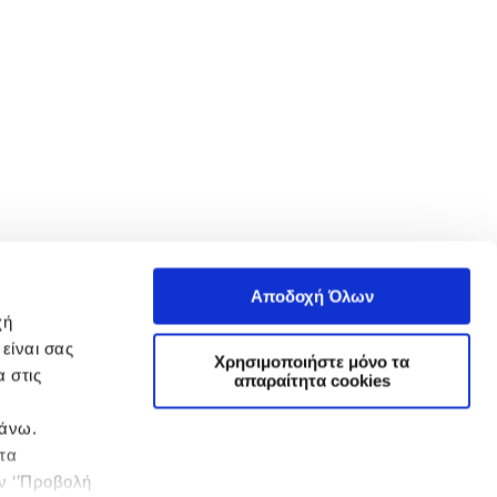
Αποδοχή Όλων
χή
είναι σας
Χρησιμοποιήστε μόνο τα
 στις
απαραίτητα cookies
πάνω.
 τα
ην ‘’Προβολή