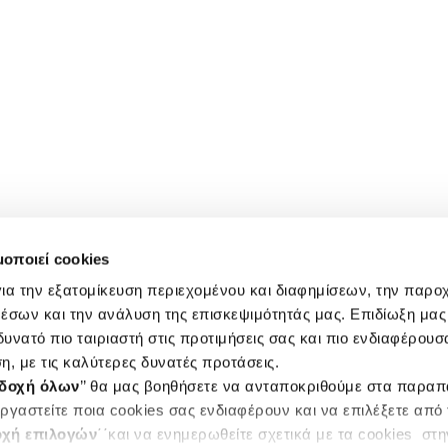
μοποιεί cookies
ια την εξατομίκευση περιεχομένου και διαφημίσεων, την παρο
έσων και την ανάλυση της επισκεψιμότητάς μας. Επιδίωξη μας 
υνατό πιο ταιριαστή στις προτιμήσεις σας και πιο ενδιαφέρουσα
η, με τις καλύτερες δυνατές προτάσεις.
δοχή όλων
’’ θα μας βοηθήσετε να ανταποκριθούμε στα παρα
ργαστείτε ποια cookies σας ενδιαφέρουν και να επιλέξετε από
χή επιλογών
΄΄και να ενημερωθείτε σχετικά με τα cookies στ