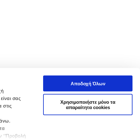
Αποδοχή Όλων
χή
είναι σας
Χρησιμοποιήστε μόνο τα
 στις
απαραίτητα cookies
πάνω.
 τα
ην ‘’Προβολή