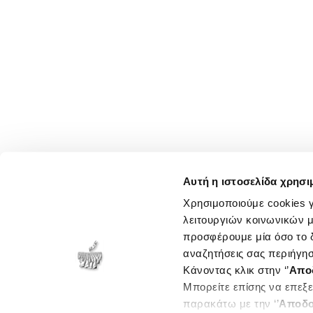
Αυτή η ιστοσελίδα χρησι
Χρησιμοποιούμε cookies γ
λειτουργιών κοινωνικών μ
προσφέρουμε μία όσο το δ
αναζητήσεις σας περιήγησ
Κάνοντας κλικ στην ‘’
Απο
Μπορείτε επίσης να επεξε
παρακάτω με την ‘’
Αποδο