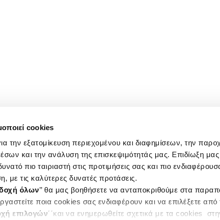
μοποιεί cookies
ια την εξατομίκευση περιεχομένου και διαφημίσεων, την παρο
έσων και την ανάλυση της επισκεψιμότητάς μας. Επιδίωξη μας 
υνατό πιο ταιριαστή στις προτιμήσεις σας και πιο ενδιαφέρουσα
η, με τις καλύτερες δυνατές προτάσεις.
δοχή όλων
’’ θα μας βοηθήσετε να ανταποκριθούμε στα παρα
ργαστείτε ποια cookies σας ενδιαφέρουν και να επιλέξετε από
χή επιλογών
΄΄και να ενημερωθείτε σχετικά με τα cookies στ