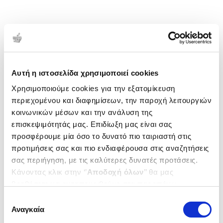
Αυτή η ιστοσελίδα χρησιμοποιεί cookies
Χρησιμοποιούμε cookies για την εξατομίκευση
περιεχομένου και διαφημίσεων, την παροχή λειτουργιών
κοινωνικών μέσων και την ανάλυση της
επισκεψιμότητάς μας. Επιδίωξη μας είναι σας
προσφέρουμε μία όσο το δυνατό πιο ταιριαστή στις
προτιμήσεις σας και πιο ενδιαφέρουσα στις αναζητήσεις
σας περιήγηση, με τις καλύτερες δυνατές προτάσεις.
Κάνοντας κλικ στην ‘’
Αποδοχή όλων
’’ θα μας
βοηθήσετε να ανταποκριθούμε στα παραπάνω.
Μπορείτε επίσης να επεξεργαστείτε ποια cookies σας
Επιλογή
ενδιαφέρουν και να επιλέξετε από τα παρακάτω με την
Αναγκαία
συγκατάθεσης
‘’
Αποδοχή επιλογών
΄΄και να ενημερωθείτε σχετικά με