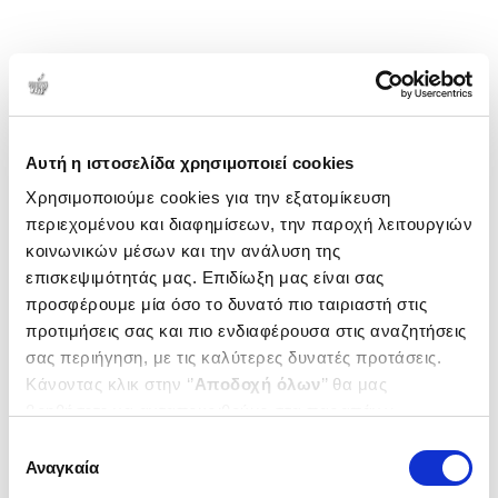
Αυτή η ιστοσελίδα χρησιμοποιεί cookies
Χρησιμοποιούμε cookies για την εξατομίκευση
περιεχομένου και διαφημίσεων, την παροχή λειτουργιών
κοινωνικών μέσων και την ανάλυση της
επισκεψιμότητάς μας. Επιδίωξη μας είναι σας
προσφέρουμε μία όσο το δυνατό πιο ταιριαστή στις
προτιμήσεις σας και πιο ενδιαφέρουσα στις αναζητήσεις
σας περιήγηση, με τις καλύτερες δυνατές προτάσεις.
Κάνοντας κλικ στην ‘’
Αποδοχή όλων
’’ θα μας
βοηθήσετε να ανταποκριθούμε στα παραπάνω.
Μπορείτε επίσης να επεξεργαστείτε ποια cookies σας
Επιλογή
ενδιαφέρουν και να επιλέξετε από τα παρακάτω με την
Αναγκαία
συγκατάθεσης
‘’
Αποδοχή επιλογών
΄΄και να ενημερωθείτε σχετικά με