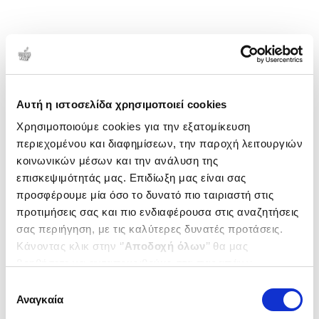
Αυτή η ιστοσελίδα χρησιμοποιεί cookies
Χρησιμοποιούμε cookies για την εξατομίκευση
περιεχομένου και διαφημίσεων, την παροχή λειτουργιών
κοινωνικών μέσων και την ανάλυση της
επισκεψιμότητάς μας. Επιδίωξη μας είναι σας
προσφέρουμε μία όσο το δυνατό πιο ταιριαστή στις
προτιμήσεις σας και πιο ενδιαφέρουσα στις αναζητήσεις
σας περιήγηση, με τις καλύτερες δυνατές προτάσεις.
Κάνοντας κλικ στην ‘’
Αποδοχή όλων
’’ θα μας
βοηθήσετε να ανταποκριθούμε στα παραπάνω.
Μπορείτε επίσης να επεξεργαστείτε ποια cookies σας
Επιλογή
ενδιαφέρουν και να επιλέξετε από τα παρακάτω με την
Αναγκαία
συγκατάθεσης
‘’
Αποδοχή επιλογών
΄΄και να ενημερωθείτε σχετικά με