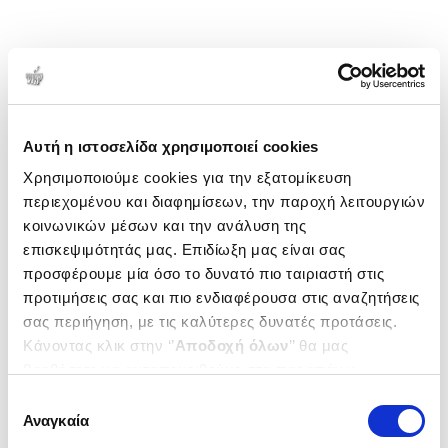
Αυτή η ιστοσελίδα χρησιμοποιεί cookies
Χρησιμοποιούμε cookies για την εξατομίκευση
περιεχομένου και διαφημίσεων, την παροχή λειτουργιών
κοινωνικών μέσων και την ανάλυση της
επισκεψιμότητάς μας. Επιδίωξη μας είναι σας
προσφέρουμε μία όσο το δυνατό πιο ταιριαστή στις
προτιμήσεις σας και πιο ενδιαφέρουσα στις αναζητήσεις
σας περιήγηση, με τις καλύτερες δυνατές προτάσεις.
Κάνοντας κλικ στην ‘’
Αποδοχή όλων
’’ θα μας
βοηθήσετε να ανταποκριθούμε στα παραπάνω.
Μπορείτε επίσης να επεξεργαστείτε ποια cookies σας
Επιλογή
ενδιαφέρουν και να επιλέξετε από τα παρακάτω με την
Αναγκαία
συγκατάθεσης
‘’
Αποδοχή επιλογών
΄΄και να ενημερωθείτε σχετικά με