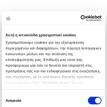
Αυτή η ιστοσελίδα χρησιμοποιεί cookies
Χρησιμοποιούμε cookies για την εξατομίκευση
περιεχομένου και διαφημίσεων, την παροχή λειτουργιών
κοινωνικών μέσων και την ανάλυση της
επισκεψιμότητάς μας. Επιδίωξη μας είναι σας
προσφέρουμε μία όσο το δυνατό πιο ταιριαστή στις
προτιμήσεις σας και πιο ενδιαφέρουσα στις αναζητήσεις
σας περιήγηση, με τις καλύτερες δυνατές προτάσεις.
Κάνοντας κλικ στην ‘’
Αποδοχή όλων
’’ θα μας
βοηθήσετε να ανταποκριθούμε στα παραπάνω.
Μπορείτε επίσης να επεξεργαστείτε ποια cookies σας
Επιλογή
ενδιαφέρουν και να επιλέξετε από τα παρακάτω με την
Αναγκαία
συγκατάθεσης
‘’
Αποδοχή επιλογών
΄΄και να ενημερωθείτε σχετικά με