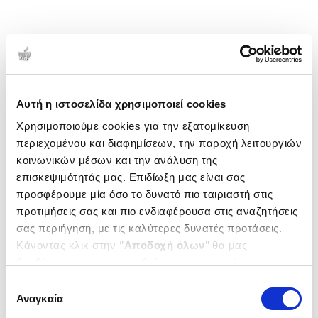
Αυτή η ιστοσελίδα χρησιμοποιεί cookies
Χρησιμοποιούμε cookies για την εξατομίκευση
περιεχομένου και διαφημίσεων, την παροχή λειτουργιών
κοινωνικών μέσων και την ανάλυση της
επισκεψιμότητάς μας. Επιδίωξη μας είναι σας
προσφέρουμε μία όσο το δυνατό πιο ταιριαστή στις
προτιμήσεις σας και πιο ενδιαφέρουσα στις αναζητήσεις
σας περιήγηση, με τις καλύτερες δυνατές προτάσεις.
Κάνοντας κλικ στην ‘’
Αποδοχή όλων
’’ θα μας
βοηθήσετε να ανταποκριθούμε στα παραπάνω.
Μπορείτε επίσης να επεξεργαστείτε ποια cookies σας
Επιλογή
ενδιαφέρουν και να επιλέξετε από τα παρακάτω με την
Αναγκαία
συγκατάθεσης
‘’
Αποδοχή επιλογών
΄΄και να ενημερωθείτε σχετικά με