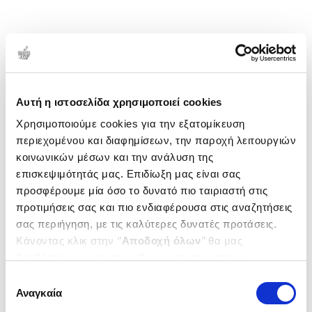
Αυτή η ιστοσελίδα χρησιμοποιεί cookies
Χρησιμοποιούμε cookies για την εξατομίκευση
περιεχομένου και διαφημίσεων, την παροχή λειτουργιών
κοινωνικών μέσων και την ανάλυση της
επισκεψιμότητάς μας. Επιδίωξη μας είναι σας
προσφέρουμε μία όσο το δυνατό πιο ταιριαστή στις
προτιμήσεις σας και πιο ενδιαφέρουσα στις αναζητήσεις
σας περιήγηση, με τις καλύτερες δυνατές προτάσεις.
Κάνοντας κλικ στην ‘’
Αποδοχή όλων
’’ θα μας
βοηθήσετε να ανταποκριθούμε στα παραπάνω.
Μπορείτε επίσης να επεξεργαστείτε ποια cookies σας
Επιλογή
ενδιαφέρουν και να επιλέξετε από τα παρακάτω με την
Αναγκαία
συγκατάθεσης
‘’
Αποδοχή επιλογών
΄΄και να ενημερωθείτε σχετικά με