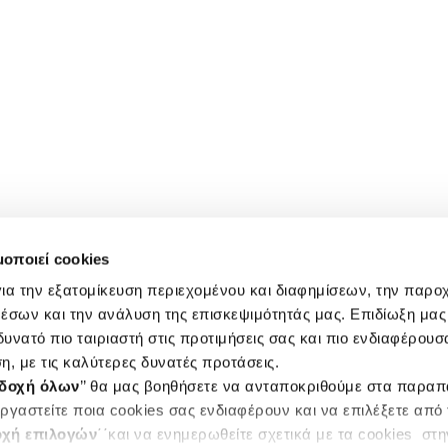
μοποιεί cookies
ια την εξατομίκευση περιεχομένου και διαφημίσεων, την παρο
έσων και την ανάλυση της επισκεψιμότητάς μας. Επιδίωξη μας 
υνατό πιο ταιριαστή στις προτιμήσεις σας και πιο ενδιαφέρουσα
η, με τις καλύτερες δυνατές προτάσεις.
δοχή όλων
’’ θα μας βοηθήσετε να ανταποκριθούμε στα παρα
ργαστείτε ποια cookies σας ενδιαφέρουν και να επιλέξετε από
χή επιλογών
΄΄και να ενημερωθείτε σχετικά με τα cookies στ