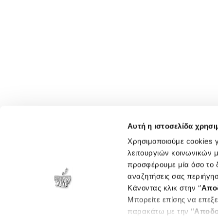
Αυτή η ιστοσελίδα χρησι
Χρησιμοποιούμε cookies γ
λειτουργιών κοινωνικών μ
προσφέρουμε μία όσο το δ
αναζητήσεις σας περιήγησ
Κάνοντας κλικ στην ‘’
Απο
Μπορείτε επίσης να επεξε
παρακάτω με την ‘’
Αποδο