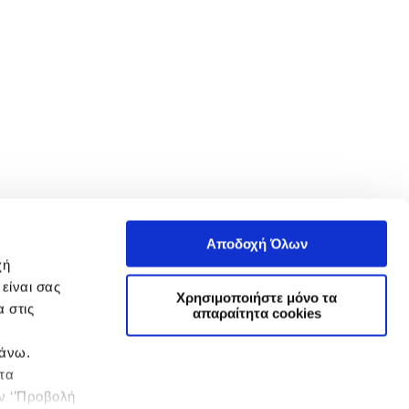
Αποδοχή Όλων
χή
είναι σας
Χρησιμοποιήστε μόνο τα
 στις
απαραίτητα cookies
πάνω.
 τα
ην ‘’Προβολή