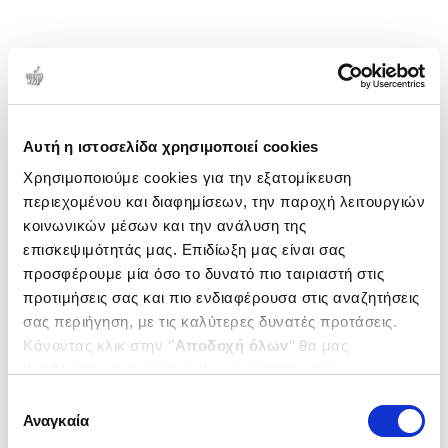
Αυτή η ιστοσελίδα χρησιμοποιεί cookies
Χρησιμοποιούμε cookies για την εξατομίκευση
περιεχομένου και διαφημίσεων, την παροχή λειτουργιών
κοινωνικών μέσων και την ανάλυση της
επισκεψιμότητάς μας. Επιδίωξη μας είναι σας
προσφέρουμε μία όσο το δυνατό πιο ταιριαστή στις
προτιμήσεις σας και πιο ενδιαφέρουσα στις αναζητήσεις
σας περιήγηση, με τις καλύτερες δυνατές προτάσεις.
Κάνοντας κλικ στην ‘’
Αποδοχή όλων
’’ θα μας
βοηθήσετε να ανταποκριθούμε στα παραπάνω.
Μπορείτε επίσης να επεξεργαστείτε ποια cookies σας
Επιλογή
ενδιαφέρουν και να επιλέξετε από τα παρακάτω με την
Αναγκαία
συγκατάθεσης
‘’
Αποδοχή επιλογών
΄΄και να ενημερωθείτε σχετικά με