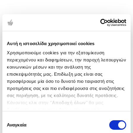
Αυτή η ιστοσελίδα χρησιμοποιεί cookies
Χρησιμοποιούμε cookies για την εξατομίκευση
περιεχομένου και διαφημίσεων, την παροχή λειτουργιών
κοινωνικών μέσων και την ανάλυση της
επισκεψιμότητάς μας. Επιδίωξη μας είναι σας
προσφέρουμε μία όσο το δυνατό πιο ταιριαστή στις
προτιμήσεις σας και πιο ενδιαφέρουσα στις αναζητήσεις
σας περιήγηση, με τις καλύτερες δυνατές προτάσεις.
Κάνοντας κλικ στην ‘’
Αποδοχή όλων
’’ θα μας
βοηθήσετε να ανταποκριθούμε στα παραπάνω.
Μπορείτε επίσης να επεξεργαστείτε ποια cookies σας
Επιλογή
ενδιαφέρουν και να επιλέξετε από τα παρακάτω με την
Αναγκαία
συγκατάθεσης
‘’
Αποδοχή επιλογών
΄΄και να ενημερωθείτε σχετικά με