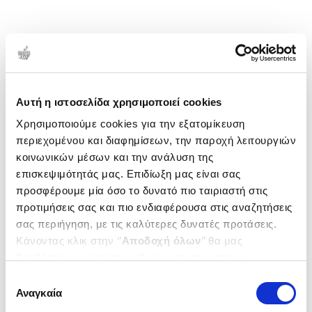
Αυτή η ιστοσελίδα χρησιμοποιεί cookies
Χρησιμοποιούμε cookies για την εξατομίκευση
περιεχομένου και διαφημίσεων, την παροχή λειτουργιών
κοινωνικών μέσων και την ανάλυση της
επισκεψιμότητάς μας. Επιδίωξη μας είναι σας
προσφέρουμε μία όσο το δυνατό πιο ταιριαστή στις
προτιμήσεις σας και πιο ενδιαφέρουσα στις αναζητήσεις
σας περιήγηση, με τις καλύτερες δυνατές προτάσεις.
Κάνοντας κλικ στην ‘’
Αποδοχή όλων
’’ θα μας
βοηθήσετε να ανταποκριθούμε στα παραπάνω.
Μπορείτε επίσης να επεξεργαστείτε ποια cookies σας
Επιλογή
ενδιαφέρουν και να επιλέξετε από τα παρακάτω με την
Αναγκαία
συγκατάθεσης
‘’
Αποδοχή επιλογών
΄΄και να ενημερωθείτε σχετικά με