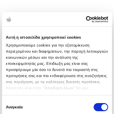
Αυτή η ιστοσελίδα χρησιμοποιεί cookies
Χρησιμοποιούμε cookies για την εξατομίκευση
περιεχομένου και διαφημίσεων, την παροχή λειτουργιών
κοινωνικών μέσων και την ανάλυση της
επισκεψιμότητάς μας. Επιδίωξη μας είναι σας
προσφέρουμε μία όσο το δυνατό πιο ταιριαστή στις
προτιμήσεις σας και πιο ενδιαφέρουσα στις αναζητήσεις
σας περιήγηση, με τις καλύτερες δυνατές προτάσεις.
Κάνοντας κλικ στην ‘’
Αποδοχή όλων
’’ θα μας
βοηθήσετε να ανταποκριθούμε στα παραπάνω.
Μπορείτε επίσης να επεξεργαστείτε ποια cookies σας
Επιλογή
ενδιαφέρουν και να επιλέξετε από τα παρακάτω με την
Αναγκαία
συγκατάθεσης
‘’
Αποδοχή επιλογών
΄΄και να ενημερωθείτε σχετικά με