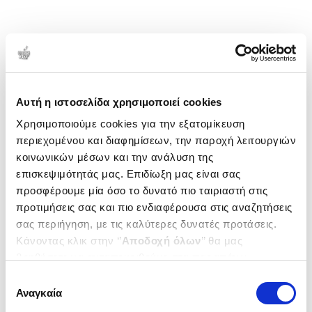
Αυτή η ιστοσελίδα χρησιμοποιεί cookies
Χρησιμοποιούμε cookies για την εξατομίκευση
περιεχομένου και διαφημίσεων, την παροχή λειτουργιών
κοινωνικών μέσων και την ανάλυση της
επισκεψιμότητάς μας. Επιδίωξη μας είναι σας
προσφέρουμε μία όσο το δυνατό πιο ταιριαστή στις
προτιμήσεις σας και πιο ενδιαφέρουσα στις αναζητήσεις
σας περιήγηση, με τις καλύτερες δυνατές προτάσεις.
Κάνοντας κλικ στην ‘’
Αποδοχή όλων
’’ θα μας
βοηθήσετε να ανταποκριθούμε στα παραπάνω.
Μπορείτε επίσης να επεξεργαστείτε ποια cookies σας
Επιλογή
ενδιαφέρουν και να επιλέξετε από τα παρακάτω με την
Αναγκαία
συγκατάθεσης
‘’
Αποδοχή επιλογών
΄΄και να ενημερωθείτε σχετικά με