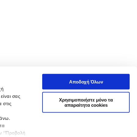
Αποδοχή Όλων
χή
είναι σας
Χρησιμοποιήστε μόνο τα
 στις
απαραίτητα cookies
πάνω.
 τα
ην ‘’Προβολή