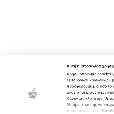
Αυτή η ιστοσελίδα χρησι
Χρησιμοποιούμε cookies γ
λειτουργιών κοινωνικών μ
προσφέρουμε μία όσο το δ
αναζητήσεις σας περιήγησ
Κάνοντας κλικ στην ‘’
Απο
Μπορείτε επίσης να επεξε
παρακάτω με την ‘’
Αποδο