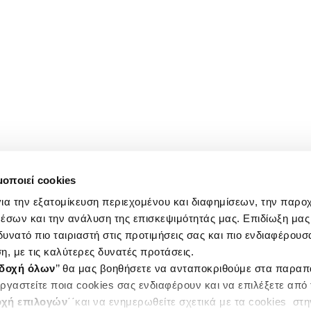
μοποιεί cookies
ια την εξατομίκευση περιεχομένου και διαφημίσεων, την παρο
έσων και την ανάλυση της επισκεψιμότητάς μας. Επιδίωξη μας 
υνατό πιο ταιριαστή στις προτιμήσεις σας και πιο ενδιαφέρουσα
η, με τις καλύτερες δυνατές προτάσεις.
δοχή όλων
’’ θα μας βοηθήσετε να ανταποκριθούμε στα παρα
ργαστείτε ποια cookies σας ενδιαφέρουν και να επιλέξετε από
χή επιλογών
΄΄και να ενημερωθείτε σχετικά με τα cookies στ