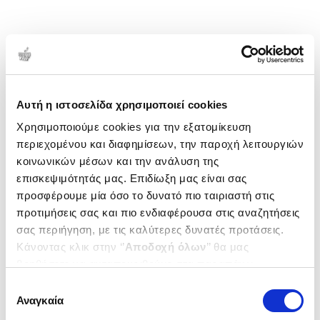
Αυτή η ιστοσελίδα χρησιμοποιεί cookies
Χρησιμοποιούμε cookies για την εξατομίκευση
περιεχομένου και διαφημίσεων, την παροχή λειτουργιών
κοινωνικών μέσων και την ανάλυση της
επισκεψιμότητάς μας. Επιδίωξη μας είναι σας
προσφέρουμε μία όσο το δυνατό πιο ταιριαστή στις
προτιμήσεις σας και πιο ενδιαφέρουσα στις αναζητήσεις
σας περιήγηση, με τις καλύτερες δυνατές προτάσεις.
Κάνοντας κλικ στην ‘’
Αποδοχή όλων
’’ θα μας
βοηθήσετε να ανταποκριθούμε στα παραπάνω.
Μπορείτε επίσης να επεξεργαστείτε ποια cookies σας
Επιλογή
ενδιαφέρουν και να επιλέξετε από τα παρακάτω με την
Αναγκαία
συγκατάθεσης
‘’
Αποδοχή επιλογών
΄΄και να ενημερωθείτε σχετικά με