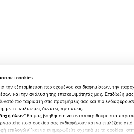
μοποιεί cookies
ια την εξατομίκευση περιεχομένου και διαφημίσεων, την παρο
έσων και την ανάλυση της επισκεψιμότητάς μας. Επιδίωξη μας 
υνατό πιο ταιριαστή στις προτιμήσεις σας και πιο ενδιαφέρουσα
η, με τις καλύτερες δυνατές προτάσεις.
δοχή όλων
’’ θα μας βοηθήσετε να ανταποκριθούμε στα παρα
ργαστείτε ποια cookies σας ενδιαφέρουν και να επιλέξετε από
χή επιλογών
΄΄και να ενημερωθείτε σχετικά με τα cookies στ