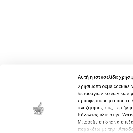
Αυτή η ιστοσελίδα χρησι
Χρησιμοποιούμε cookies γ
λειτουργιών κοινωνικών μ
προσφέρουμε μία όσο το δ
αναζητήσεις σας περιήγησ
Κάνοντας κλικ στην ‘’
Απο
Μπορείτε επίσης να επεξε
παρακάτω με την ‘’
Αποδο