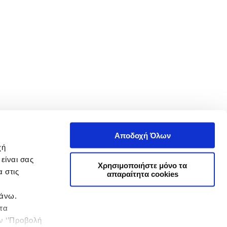
Αποδοχή Όλων
χή
είναι σας
Χρησιμοποιήστε μόνο τα
 στις
απαραίτητα cookies
πάνω.
 τα
ην ‘’Προβολή