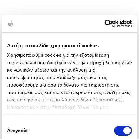
Αυτή η ιστοσελίδα χρησιμοποιεί cookies
Χρησιμοποιούμε cookies για την εξατομίκευση
περιεχομένου και διαφημίσεων, την παροχή λειτουργιών
κοινωνικών μέσων και την ανάλυση της
επισκεψιμότητάς μας. Επιδίωξη μας είναι σας
προσφέρουμε μία όσο το δυνατό πιο ταιριαστή στις
προτιμήσεις σας και πιο ενδιαφέρουσα στις αναζητήσεις
σας περιήγηση, με τις καλύτερες δυνατές προτάσεις.
Κάνοντας κλικ στην ‘’
Αποδοχή όλων
’’ θα μας
βοηθήσετε να ανταποκριθούμε στα παραπάνω.
Μπορείτε επίσης να επεξεργαστείτε ποια cookies σας
Επιλογή
ενδιαφέρουν και να επιλέξετε από τα παρακάτω με την
Αναγκαία
συγκατάθεσης
‘’
Αποδοχή επιλογών
΄΄και να ενημερωθείτε σχετικά με