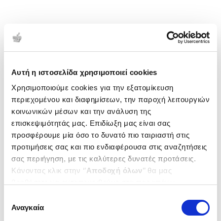
Αυτή η ιστοσελίδα χρησιμοποιεί cookies
Χρησιμοποιούμε cookies για την εξατομίκευση
περιεχομένου και διαφημίσεων, την παροχή λειτουργιών
κοινωνικών μέσων και την ανάλυση της
επισκεψιμότητάς μας. Επιδίωξη μας είναι σας
προσφέρουμε μία όσο το δυνατό πιο ταιριαστή στις
προτιμήσεις σας και πιο ενδιαφέρουσα στις αναζητήσεις
σας περιήγηση, με τις καλύτερες δυνατές προτάσεις.
Κάνοντας κλικ στην ‘’
Αποδοχή όλων
’’ θα μας
βοηθήσετε να ανταποκριθούμε στα παραπάνω.
Μπορείτε επίσης να επεξεργαστείτε ποια cookies σας
Επιλογή
ενδιαφέρουν και να επιλέξετε από τα παρακάτω με την
Αναγκαία
συγκατάθεσης
‘’
Αποδοχή επιλογών
΄΄και να ενημερωθείτε σχετικά με